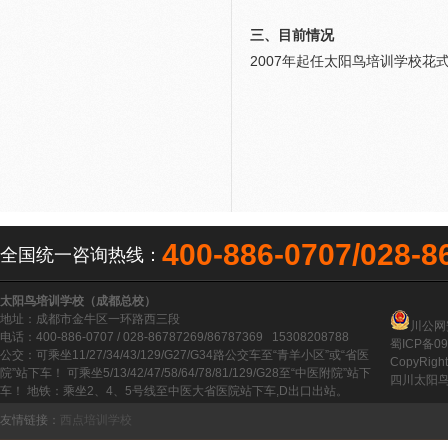
三、目前情况
2007年起任太阳鸟培训学校花
400-886-0707/028-8
全国统一咨询热线：
太阳鸟培训学校（成都总校）
地址：成都市金牛区一环路西三段
川公网安
电话：400-886-0707 / 028-86787269/86787369 15308208788
蜀ICP备09
公交：可乘坐11/27/34/43/129/G27/G34路公交车至“青羊小区”或“省医
CopyRight
院”站下车！ 可乘坐5/13/42/47/58/64/78/81/129/G28至“中医附院”站下
四川太阳鸟
车！ 地铁：乘坐2、4、5号线至中医大省医院站下车,D出口出站。
友情链接：
西点培训学校